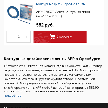
Контурные дизайнерсике ленты
APP/ 070370 Лента контурная синяя
6мм*33 м (10шт)
582 руб.
–
+
В корзину
Контурные дизайнерсике ленты APP в Оренбурге
«Автоспектр» - интернет-магазин где вы сможете найти 1 товар
из раздела «контурные дизайнерсике ленты APP». Мы стараемся
предлагать товары по выгодным ценам и с максимальным
качеством, что гарантирует вам удовлетворенность вашей
покупкой. Мы предлагаем купить в Оренбурге контурные
дизайнерсике ленты APP любой ценовой категории: от 581.90
руб. до 581.90 руб., что позволит вам сделать выбор
подробнее
ориентированный на ваш бюджет.
Наши специалисты всегда готовы помочь вам подобрать