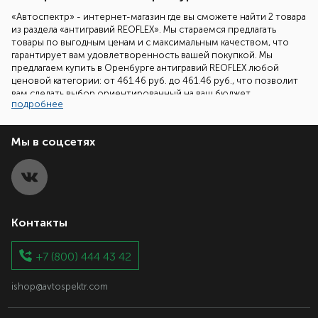
«Автоспектр» - интернет-магазин где вы сможете найти 2 товара
из раздела «антигравий REOFLEX». Мы стараемся предлагать
товары по выгодным ценам и с максимальным качеством, что
гарантирует вам удовлетворенность вашей покупкой. Мы
предлагаем купить в Оренбурге антигравий REOFLEX любой
ценовой категории: от 461.46 руб. до 461.46 руб., что позволит
вам сделать выбор ориентированный на ваш бюджет.
подробнее
Наши специалисты всегда готовы помочь вам подобрать
необходимый товар. Все что вам надо сделать - это позвонить
Мы в соцсетях
нам по бесплатному телефонному номеру 8 (800) 700-86-08 и
задать ваш вопрос.
Контакты
+7 (800) 444 43 42
ishop@avtospektr.com