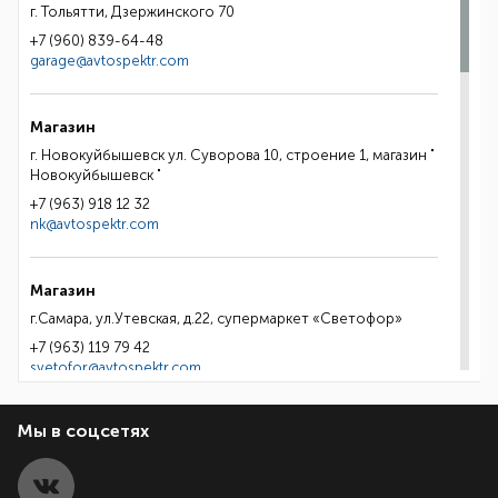
г. Тольятти, Дзержинского 70
+7 (960) 839-64-48
garage@avtospektr.com
Магазин
г. Новокуйбышевск ул. Суворова 10, строение 1, магазин "
Новокуйбышевск "
+7 (963) 918 12 32
nk@avtospektr.com
Магазин
г.Самара, ул.Утевская, д.22, супермаркет «Светофор»
+7 (963) 119 79 42
svetofor@avtospektr.com
Мы в соцсетях
Магазин
г.Самара, Заводское ш., д.9, ТЦ "Аверс"
+7 (906) 128 27 72