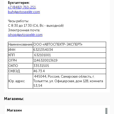
Бухгалтерия:
+7 (8482) 760-251,
buh@avtospektr.com
Часы работы:
С 8:30 до 17:30 (Сб, Вс - выходной)
Электронная почта:
ishop@avtospektr.com
Наименование
ООО «АВТОСПЕКТР-ЭКСПЕРТ»
ИНН
6321354034
КПП
632101001
ОГРН
1146320013619
ОКПО
33531505
ОКВЭД
46.73.4
445044, Россия, Самарская область, г.
Юр. адрес
Тольятти, ул. Офицерская, дом 12В, комната
53,54
Магазины:
Магазин