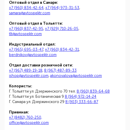
Оптовый отдел в Самаре:
+7 (960) 834-42-64
,
+7 (964) 973-31-53
,
samara@avtospektr.com
Оптовый отдел в Тольятти:
+7 (960) 837-42-95
,
+7 (929) 710-26-05
,
tlt@avtospektr.com
Индустриальный отдел:
+7 (965) 695-03-47
,
+7 (960) 834-42-31
,
berdnikov@avtospektr.com
Отдел доставки розничной сети:
+7 (967) 489-19-18
,
8 (967) 487-89-33
ishop@avtospektr.com
,
akonovalova@avtospektr.com
Колористы:
Г. Тольятти ул. Дзержинского 70 тел.
8 (960) 839-64-68
Г. Тольятти ул. Ботаническая 9
8 (964) 972-14-24
Г. Самара ул. Дзержинского 29
8 (903) 333-66-87
Приемная:
+7 (8482) 760-250,
office@avtospektr.com