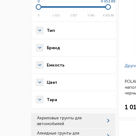
0
4 053.89
0
1 013
2 027
3 040
4 053.89
Тип
Бренд
Емкость
Други
POLAR
Цвет
напо
черн
10411
Тара
1 0
Акриловые грунты для
автомобилей
Алкидные грунты для