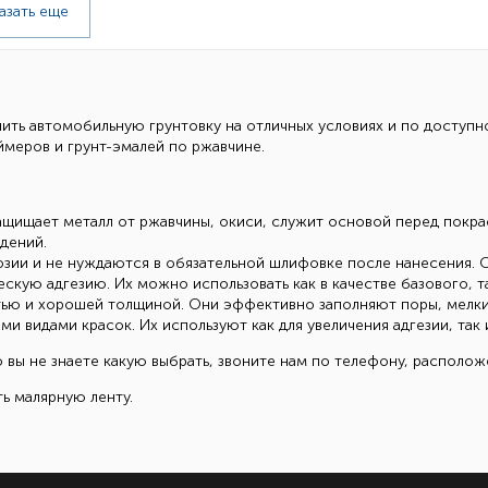
азать еще
ить автомобильную грунтовку на отличных условиях и по доступн
ймеров и грунт-эмалей по ржавчине.
ащищает металл от ржавчины, окиси, служит основой перед покра
дений.
зии и не нуждаются в обязательной шлифовке после нанесения. 
кую адгезию. Их можно использовать как в качестве базового, т
ью и хорошей толщиной. Они эффективно заполняют поры, мелкие
и видами красок. Их используют как для увеличения адгезии, так
о вы не знаете какую выбрать, звоните нам по телефону, располож
ь малярную ленту.