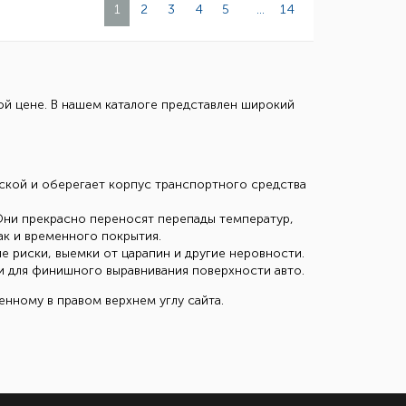
1
2
3
4
5
...
14
ой цене. В нашем каталоге представлен широкий
ской и оберегает корпус транспортного средства
Они прекрасно переносят перепады температур,
ак и временного покрытия.
 риски, выемки от царапин и другие неровности.
 и для финишного выравнивания поверхности авто.
енному в правом верхнем углу сайта.