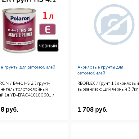
е грунты для автомобилей
Акриловые грунты для
автомобилей
ON / E4+1 HS 2K грунт-
REOFLEX / Грунт 1К акриловый
лнитель толстослойный
выравнивающий черный 3,7кг 
ый 1л YD-EPAC410100601 /
001 (6)
18 руб.
1 708 руб.