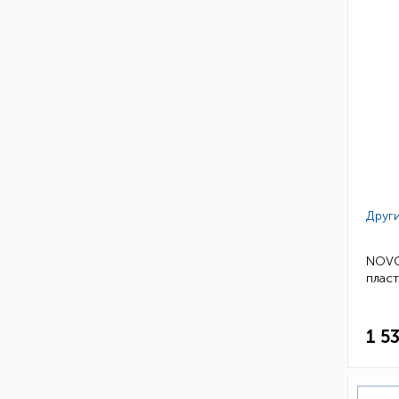
Други
NOVOL
пласт
1 5