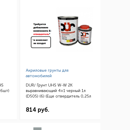
Акриловые грунты для
автомобилей
HS
DUR/ Грунт UHS W-W 2К
(6шт)
выравнивающий 4+1 черный 1л
(D505) (6) (Еще отвердитель 0,25л
D220 или D222)
814 руб.