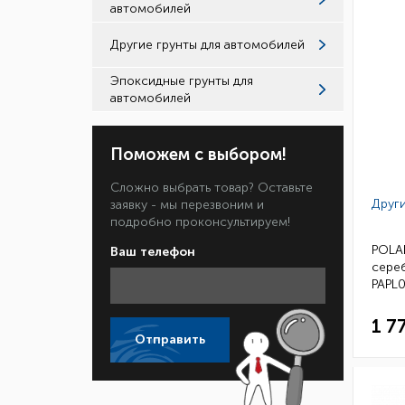
автомобилей
Другие грунты для автомобилей
Эпоксидные грунты для
автомобилей
Поможем с выбором!
Сложно выбрать товар? Оставьте
Други
заявку - мы перезвоним и
подробно проконсультируем!
POLAR
Ваш телефон
сереб
PAPL0
1 7
Отправить