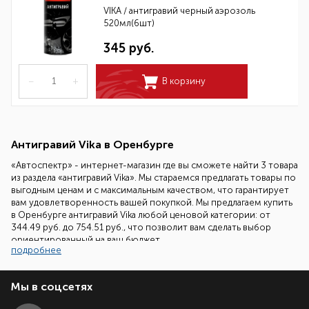
VIKA / антигравий черный аэрозоль
520мл(6шт)
345 руб.
–
+
В корзину
Антигравий Vika в Оренбурге
«Автоспектр» - интернет-магазин где вы сможете найти 3 товара
из раздела «антигравий Vika». Мы стараемся предлагать товары по
выгодным ценам и с максимальным качеством, что гарантирует
вам удовлетворенность вашей покупкой. Мы предлагаем купить
в Оренбурге антигравий Vika любой ценовой категории: от
344.49 руб. до 754.51 руб., что позволит вам сделать выбор
ориентированный на ваш бюджет.
подробнее
Наши специалисты всегда готовы помочь вам подобрать
необходимый товар. Все что вам надо сделать - это позвонить
Мы в соцсетях
нам по бесплатному телефонному номеру 8 (800) 700-86-08 и
задать ваш вопрос.