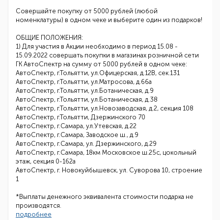
Совершайте покупку от 5000 рублей (любой
номенклатуры) в одном чеке и выберите один из подарков!
ОБЩИЕ ПОЛОЖЕНИЯ:
1) Для участия в Акции необходимо в период 15.08 -
15.09.2022 совершать покупки в магазинах розничной сети
ГК АвтоСпектр на сумму от 5000 рублей в одном чеке:
АвтоСпектр, г.Тольятти, ул.Офицерская, д.12В, сек.131
АвтоСпектр, г.Тольятти, ул.Матросова, д.66а
АвтоСпектр, г.Тольятти, ул.Ботаническая, д.9
АвтоСпектр, г.Тольятти, ул.Ботаническая, д.38
АвтоСпектр, г.Тольятти, ул.Новозаводская, д.2, секция 108
АвтоСпектр, г.Тольятти, Дзержинского 70
АвтоСпектр, г.Самара, ул.Утевская, д.22
АвтоСпектр, г.Самара, Заводское ш., д.9
АвтоСпектр, г.Самара, ул. Дзержинского, д.29
АвтоСпектр, г.Самара, 18км Московское ш.25с, цокольный
этаж, секция 0-162а
АвтоСпектр, г. Новокуйбышевск, ул. Суворова 10, строение
1
*Выплаты денежного эквивалента стоимости подарка не
производятся.
подробнее